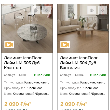
Ламинат IconFloor
Ламинат IconFloor
Лайм LM-303 Дуб
Лайм LM-304 Дуб
Клэптон
Вангелис
В наличии
В наличии
Артикул -
LM-303
Артикул -
LM-304
Тип укладки:
Классическая (прямая)
Тип укладки:
Классическая (прямая)
Производитель:
IconFloor
Производитель:
IconFloor
Цвет:
Классический/Древесный
Цвет:
Классический/Древесный
2 090 ₽/м²
2 090 ₽/м²