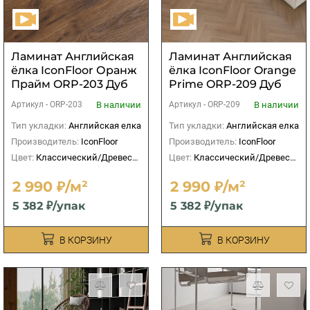
Ламинат Английская
Ламинат Английская
ёлка IconFloor Оранж
ёлка IconFloor Orange
Прайм ORP-203 Дуб
Prime ORP-209 Дуб
Браш
Светлый
В наличии
В наличии
Артикул -
ORP-203
Артикул -
ORP-209
Тип укладки:
Английская елка
Тип укладки:
Английская елка
Производитель:
IconFloor
Производитель:
IconFloor
Цвет:
Классический/Древесный
Цвет:
Классический/Древесный
2 990 ₽/м²
2 990 ₽/м²
5 382 ₽/упак
5 382 ₽/упак
В КОРЗИНУ
В КОРЗИНУ