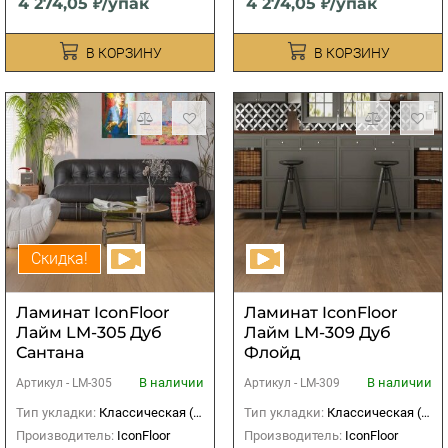
4 274,05 ₽/упак
4 274,05 ₽/упак
В КОРЗИНУ
В КОРЗИНУ
Скидка!
Ламинат IconFloor
Ламинат IconFloor
Лайм LM-305 Дуб
Лайм LM-309 Дуб
Сантана
Флойд
В наличии
В наличии
Артикул -
LM-305
Артикул -
LM-309
Тип укладки:
Классическая (прямая)
Тип укладки:
Классическая (прямая)
Производитель:
IconFloor
Производитель:
IconFloor