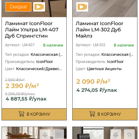
Скидка!
Ламинат IconFloor
Ламинат IconFloor
Лайм Ультра LM-407
Лайм LM-302 Дуб
Дуб Спрингстин
Майлз
В наличии
В наличии
Артикул -
LM-407
Артикул -
LM-302
Тип укладки:
Классическая (прямая)
Тип укладки:
Классическая (прямая)
Производитель:
IconFloor
Производитель:
IconFloor
Цвет:
Классический/Древесный
Цвет:
Цветные Акценты
2 590 ₽/м²
2 090 ₽/м²
2 390 ₽/м²
4 274,05 ₽/упак
5 296,55 ₽/упак
4 887,55 ₽/упак
В КОРЗИНУ
В КОРЗИНУ