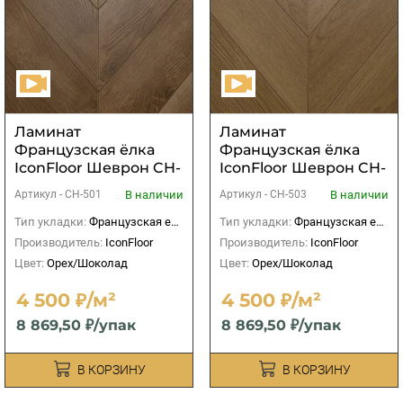
Ламинат
Ламинат
Французская ёлка
Французская ёлка
IconFloor Шеврон CH-
IconFloor Шеврон CH-
501 Люмьер
503 Бессон
В наличии
В наличии
Артикул -
CH-501
Артикул -
CH-503
Тип укладки:
Французская елка
Тип укладки:
Французская елка
Производитель:
IconFloor
Производитель:
IconFloor
Цвет:
Орех/Шоколад
Цвет:
Орех/Шоколад
4 500 ₽/м²
4 500 ₽/м²
8 869,50 ₽/упак
8 869,50 ₽/упак
В КОРЗИНУ
В КОРЗИНУ