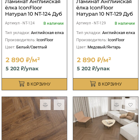
Ламинат Английская
Ламинат Английская
ёлка IconFloor
ёлка IconFloor
Натурал 10 NT-124 Дуб
Натурал 10 NT-129 Дуб
Леклерк
Кювье
В наличии
В наличии
Артикул -
NT-124
Артикул -
NT-129
Тип укладки:
Английская елка
Тип укладки:
Английская елка
Производитель:
IconFloor
Производитель:
IconFloor
Цвет:
Белый/Светлый
Цвет:
Медовый/Янтарь
2 890 ₽/м²
2 890 ₽/м²
5 202 ₽/упак
5 202 ₽/упак
В КОРЗИНУ
В КОРЗИНУ