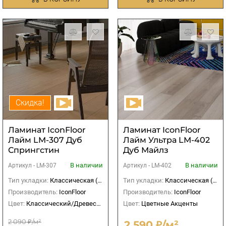
Скидка!
Ламинат IconFloor
Ламинат IconFloor
Лайм LM-307 Дуб
Лайм Ультра LM-402
Спрингстин
Дуб Майлз
В наличии
В наличии
Артикул -
LM-307
Артикул -
LM-402
Тип укладки:
Классическая (прямая)
Тип укладки:
Классическая (прямая)
Производитель:
IconFloor
Производитель:
IconFloor
Цвет:
Классический/Древесный
Цвет:
Цветные Акценты
2 090 ₽/м²
2 590 ₽/м²