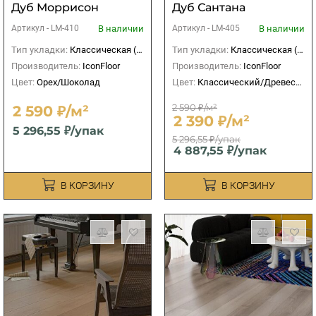
Дуб Моррисон
Дуб Сантана
В наличии
В наличии
Артикул -
LM-410
Артикул -
LM-405
Тип укладки:
Классическая (прямая)
Тип укладки:
Классическая (прямая)
Производитель:
IconFloor
Производитель:
IconFloor
Цвет:
Орех/Шоколад
Цвет:
Классический/Древесный
2 590 ₽/м²
2 590 ₽/м²
2 390 ₽/м²
5 296,55 ₽/упак
5 296,55 ₽/упак
4 887,55 ₽/упак
В КОРЗИНУ
В КОРЗИНУ