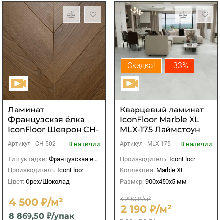
Скидка!
-33%
Ламинат
Кварцевый ламинат
Французская ёлка
IconFloor Marble XL
IconFloor Шеврон CH-
MLX-175 Лаймстоун
502 Годар
Ротко
В наличии
В наличии
Артикул -
CH-502
Артикул -
MLX-175
Тип укладки:
Французская елка
Производитель:
IconFloor
Производитель:
IconFloor
Коллекция:
Marble XL
Цвет:
Орех/Шоколад
Размер:
900х450x5 мм
3 290 ₽/м²
4 500 ₽/м²
2 190 ₽/м²
8 869,50 ₽/упак