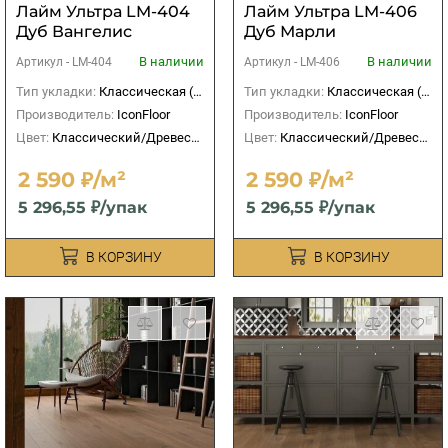
Лайм Ультра LM-404
Лайм Ультра LM-406
Дуб Вангелис
Дуб Марли
В наличии
В наличии
Артикул -
LM-404
Артикул -
LM-406
Тип укладки:
Классическая (прямая)
Тип укладки:
Классическая (прямая)
Производитель:
IconFloor
Производитель:
IconFloor
Цвет:
Классический/Древесный
Цвет:
Классический/Древесный
2 590 ₽/м²
2 590 ₽/м²
5 296,55 ₽/упак
5 296,55 ₽/упак
В КОРЗИНУ
В КОРЗИНУ