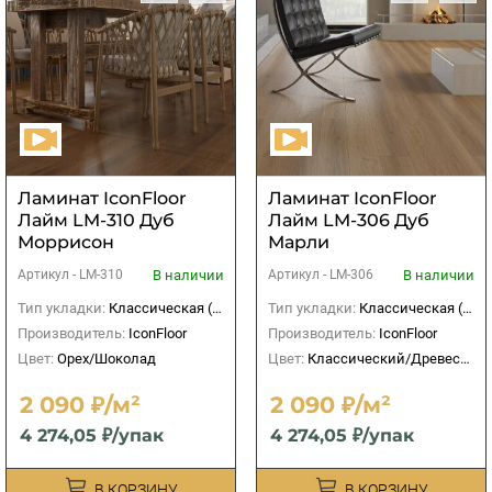
Ламинат IconFloor
Ламинат IconFloor
Лайм LM-310 Дуб
Лайм LM-306 Дуб
Моррисон
Марли
В наличии
В наличии
Артикул -
LM-310
Артикул -
LM-306
Тип укладки:
Классическая (прямая)
Тип укладки:
Классическая (прямая)
Производитель:
IconFloor
Производитель:
IconFloor
Цвет:
Орех/Шоколад
Цвет:
Классический/Древесный
2 090 ₽/м²
2 090 ₽/м²
4 274,05 ₽/упак
4 274,05 ₽/упак
В КОРЗИНУ
В КОРЗИНУ