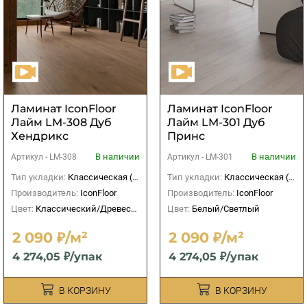
Ламинат IconFloor
Ламинат IconFloor
Лайм LM-308 Дуб
Лайм LM-301 Дуб
Хендрикс
Принс
В наличии
В наличии
Артикул -
LM-308
Артикул -
LM-301
Тип укладки:
Классическая (прямая)
Тип укладки:
Классическая (прямая)
Производитель:
IconFloor
Производитель:
IconFloor
Цвет:
Классический/Древесный
Цвет:
Белый/Светлый
2 090 ₽/м²
2 090 ₽/м²
4 274,05 ₽/упак
4 274,05 ₽/упак
В КОРЗИНУ
В КОРЗИНУ