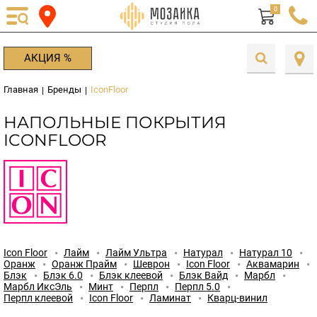
0
АКЦИЯ %
Главная
Бренды
IconFloor
|
|
НАПОЛЬНЫЕ ПОКРЫТИЯ
ICONFLOOR
Icon Floor
Лайм
Лайм Ультра
Натурал
Натурал 10
Оранж
Оранж Прайм
Шеврон
Icon Floor
Аквамарин
Блэк
Блэк 6.0
Блэк клеевой
Блэк Вайд
Марбл
Марбл ИксЭль
Минт
Перпл
Перпл 5.0
Перпл клеевой
Icon Floor
Ламинат
Кварц-винил