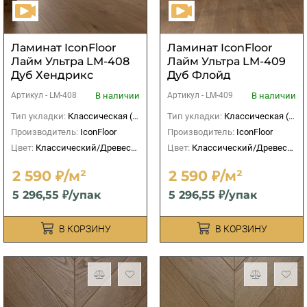
Ламинат IconFloor
Ламинат IconFloor
Лайм Ультра LM-408
Лайм Ультра LM-409
Дуб Хендрикс
Дуб Флойд
В наличии
В наличии
Артикул -
LM-408
Артикул -
LM-409
Тип укладки:
Классическая (прямая)
Тип укладки:
Классическая (прямая)
Производитель:
IconFloor
Производитель:
IconFloor
Цвет:
Классический/Древесный
Цвет:
Классический/Древесный
2 590 ₽/м²
2 590 ₽/м²
5 296,55 ₽/упак
5 296,55 ₽/упак
В КОРЗИНУ
В КОРЗИНУ