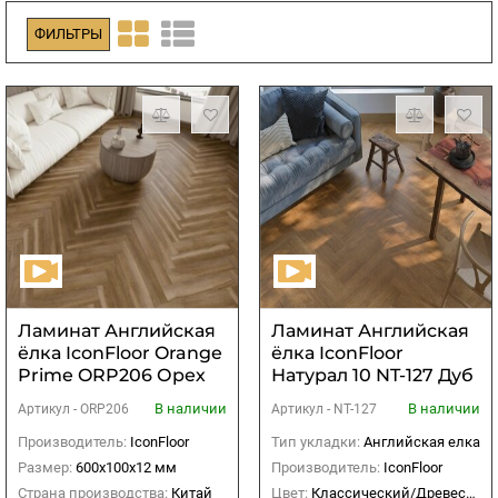
ФИЛЬТРЫ
Ламинат Английская
Ламинат Английская
ёлка IconFloor Orange
ёлка IconFloor
Prime ORP206 Орех
Натурал 10 NT-127 Дуб
Американский NEW
Ирвин
В наличии
В наличии
Артикул -
ORP206
Артикул -
NT-127
Производитель:
IconFloor
Тип укладки:
Английская елка
Размер:
600х100х12 мм
Производитель:
IconFloor
Страна производства:
Китай
Цвет:
Классический/Древесный