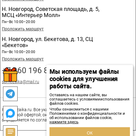
Н. Новгород, Советская площадь, д. 5,
МСЦ «Интерьер Молл»
Пн–Вс 10:00–20:00
Проложить маршрут
Н. Новгород, ул. Бекетова, д. 13, СЦ
«Бекетов»
Пн–Вс 10:00–20:00
Проложить маршрут
+7 960 196 89 20
Мы используем файлы
cookies для улучшения
spmozaika@mail.ru
работы сайта.
Оставаясь на нашем сайте, вы
соглашаетесь с условиямииспользования
файлов cookies.
Чтобы ознакомиться с нашими
© spmozaika.ru. Все указанные на сайте цены не являются
Положениями о конфиденциальности и
публичной офертой, окончательная стоимость товаров
об использовании файлов cookie,
определяется по соглашению сторон.
нажмите здесь
.
ОК