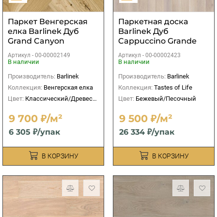
Паркет Венгерская
Паркетная доска
елка Barlinek Дуб
Barlinek Дуб
Grand Canyon
Cappuccino Grande
Артикул -
00-00002149
Артикул -
00-00002423
В наличии
В наличии
Производитель:
Barlinek
Производитель:
Barlinek
Коллекция:
Венгерская елка
Коллекция:
Tastes of Life
Цвет:
Классический/Древесный
Цвет:
Бежевый/Песочный
9 700 ₽/м²
9 500 ₽/м²
6 305 ₽/упак
26 334 ₽/упак
В КОРЗИНУ
В КОРЗИНУ