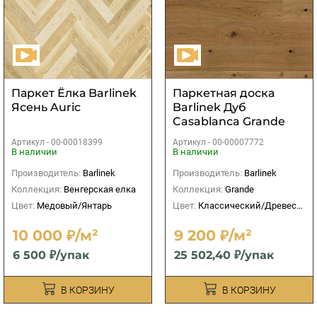
Паркет Ёлка Barlinek
Паркетная доска
Ясень Auric
Barlinek Дуб
Casablanca Grande
2200х180х14
Артикул -
00-00018399
Артикул -
00-00007772
В наличии
В наличии
Производитель:
Barlinek
Производитель:
Barlinek
Коллекция:
Венгерская елка
Коллекция:
Grande
Цвет:
Медовый/Янтарь
Цвет:
Классический/Древесный
10 000 ₽/м²
9 200 ₽/м²
6 500 ₽/упак
25 502,40 ₽/упак
В КОРЗИНУ
В КОРЗИНУ