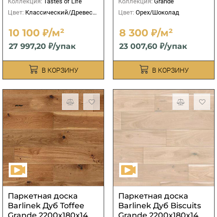
Коллекция:
Tastes of Life
Коллекция:
Grande
Цвет:
Классический/Древесный
Цвет:
Орех/Шоколад
10 100 ₽/м²
8 300 ₽/м²
27 997,20 ₽/упак
23 007,60 ₽/упак
В КОРЗИНУ
В КОРЗИНУ
Паркетная доска
Паркетная доска
Barlinek Дуб Toffee
Barlinek Дуб Biscuits
Grande 2200х180х14
Grande 2200х180х14