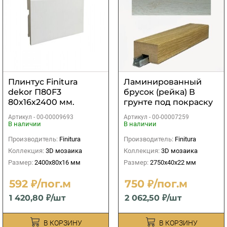
Плинтус Finitura
Ламинированный
dekor П80F3
брусок (рейка) В
80х16х2400 мм.
грунте под покраску
2750х40х22 мм
Артикул -
00-00009693
Артикул -
00-00007259
В наличии
В наличии
Производитель:
Finitura
Производитель:
Finitura
Коллекция:
3D мозаика
Коллекция:
3D мозаика
Размер:
2400х80х16 мм
Размер:
2750х40х22 мм
592 ₽/пог.м
750 ₽/пог.м
1 420,80 ₽/шт
2 062,50 ₽/шт
В КОРЗИНУ
В КОРЗИНУ