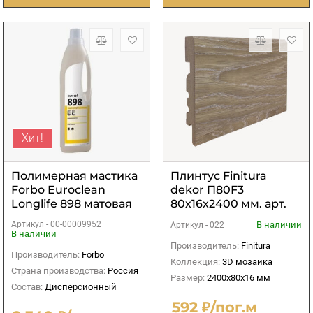
Хит!
Полимерная мастика
Плинтус Finitura
Forbo Euroclean
dekor П80F3
Longlife 898 матовая
80х16х2400 мм. арт.
0,75 кг
022
Артикул -
00-00009952
В наличии
Артикул -
022
В наличии
Производитель:
Finitura
Производитель:
Forbo
Коллекция:
3D мозаика
Страна производства:
Россия
Размер:
2400х80х16 мм
Состав:
Дисперсионный
592 ₽/пог.м