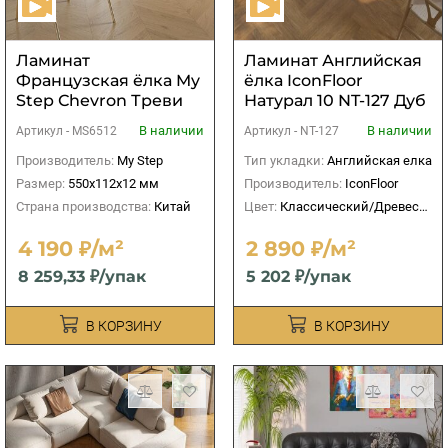
Ламинат
Ламинат Английская
Французская ёлка My
ёлка IconFloor
Step Сhevron Треви
Натурал 10 NT-127 Дуб
MS6512
Ирвин
В наличии
В наличии
Артикул -
MS6512
Артикул -
NT-127
Производитель:
My Step
Тип укладки:
Английская елка
Размер:
550x112x12 мм
Производитель:
IconFloor
Страна производства:
Китай
Цвет:
Классический/Древесный
4 190 ₽/м²
2 890 ₽/м²
8 259,33 ₽/упак
5 202 ₽/упак
В КОРЗИНУ
В КОРЗИНУ