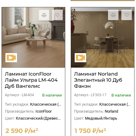
Ламинат IconFloor
Ламинат Norland
Лайм Ультра LM-404
Элегантный 10 Дуб
Дуб Вангелис
Фанэн
В наличии
В наличии
Артикул -
LM-404
Артикул -
LF305-17
Тип укладки:
Классическая (прямая)
Тип укладки:
Классическая (прямая)
Производитель:
IconFloor
Производитель:
Norland
Цвет:
Классический/Древесный
Цвет:
Медовый/Янтарь
2 590 ₽/м²
1 750 ₽/м²