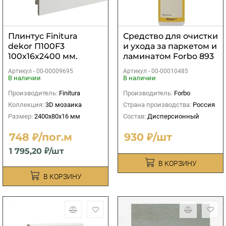
Плинтус Finitura
Средство для очистки
dekor П100F3
и ухода за паркeтом и
100х16х2400 мм.
ламинaтом Forbo 893
Euroclean Laminat
Артикул -
00-00009695
Артикул -
00-00010485
0,75л
В наличии
В наличии
Производитель:
Finitura
Производитель:
Forbo
Коллекция:
3D мозаика
Страна производства:
Россия
Размер:
2400х80х16 мм
Состав:
Дисперсионный
748 ₽/пог.м
930 ₽/шт
1 795,20 ₽/шт
В КОРЗИНУ
В КОРЗИНУ