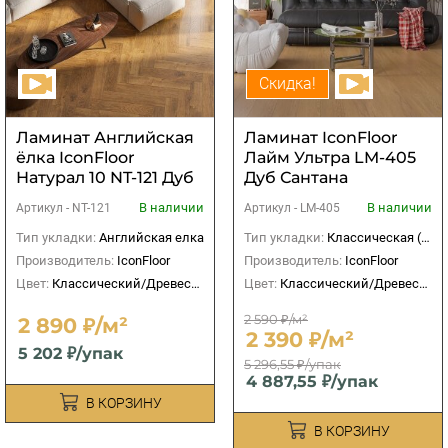
Скидка!
Ламинат Английская
Ламинат IconFloor
ёлка IconFloor
Лайм Ультра LM-405
Натурал 10 NT-121 Дуб
Дуб Сантана
Дарвин
В наличии
В наличии
Артикул -
NT-121
Артикул -
LM-405
Тип укладки:
Английская елка
Тип укладки:
Классическая (прямая)
Производитель:
IconFloor
Производитель:
IconFloor
Цвет:
Классический/Древесный
Цвет:
Классический/Древесный
2 590 ₽/м²
2 890 ₽/м²
2 390 ₽/м²
5 202 ₽/упак
5 296,55 ₽/упак
4 887,55 ₽/упак
В КОРЗИНУ
В КОРЗИНУ