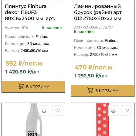
Плинтус Finitura
Ламинированный
dekor П80F3
брусок (рейка) арт.
80х16х2400 мм. арт.
012 2750х40х22 мм
015
В наличии
Артикул -
00-00006737
Артикул -
015
В наличии
Производитель:
Finitura
Производитель:
Finitura
Коллекция:
3D мозаика
Коллекция:
3D мозаика
Размер:
2400х80х16 мм
Размер:
2750х40х22 мм
592 ₽/пог.м
470 ₽/пог.м
1 420,80 ₽/шт
1 292,50 ₽/шт
В КОРЗИНУ
В КОРЗИНУ