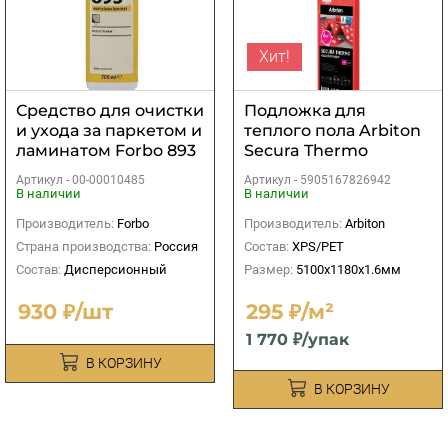
Хит!
Средство для очистки
Подложка для
и ухода за паркeтом и
теплого пола Arbiton
ламинaтом Forbo 893
Secura Thermo
Euroclean Laminat
Aquastop Smart 1,6мм
Артикул -
00-00010485
Артикул -
5905167826942
0,75л
В наличии
В наличии
Производитель:
Forbo
Производитель:
Arbiton
Страна производства:
Россия
Состав:
XPS/PET
Состав:
Дисперсионный
Размер:
5100х1180х1.6мм
930 ₽/шт
295 ₽/м²
1 770 ₽/упак
В КОРЗИНУ
В КОРЗИНУ