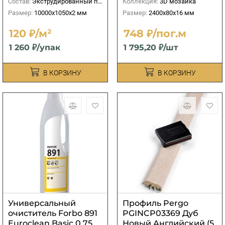
Состав:
Экструдированный пенополистирол
Коллекция:
3D мозаика
Размер:
10000х1050х2 мм
Размер:
2400х80х16 мм
120 ₽/м²
748 ₽/пог.м
1 260 ₽/упак
1 795,20 ₽/шт
В КОРЗИНУ
В КОРЗИНУ
Универсальный
Профиль Pergo
очиститель Forbo 891
PGINCP03369 Дуб
Euroclean Basic 0,75
Новый Английский (5