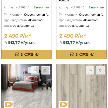
Анси
В наличии
В наличии
Артикул -
LF103-11
Артикул -
LF103-10
Тип укладки:
Классическая (прямая)
Тип укладки:
Классическая (прямая)
Производитель:
Alpine floor
Производитель:
Alpine floor
Цвет:
Орех/Шоколад
Цвет:
Орех/Шоколад
2 490 ₽/м²
2 490 ₽/м²
4 912,77 ₽/упак
4 912,77 ₽/упак
В КОРЗИНУ
В КОРЗИНУ