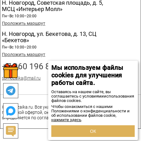
Н. Новгород, Советская площадь, д. 5,
МСЦ «Интерьер Молл»
Пн–Вс 10:00–20:00
Проложить маршрут
Н. Новгород, ул. Бекетова, д. 13, СЦ
«Бекетов»
Пн–Вс 10:00–20:00
Проложить маршрут
+7 960 196 89 20
Мы используем файлы
cookies для улучшения
spmozaika@mail.ru
работы сайта.
Оставаясь на нашем сайте, вы
соглашаетесь с условиямииспользования
файлов cookies.
Чтобы ознакомиться с нашими
© spmozaika.ru. Все указанные на сайте цены не являются
Положениями о конфиденциальности и
публичной офертой, окончательная стоимость товаров
об использовании файлов cookie,
определяется по соглашению сторон.
нажмите здесь
.
ОК