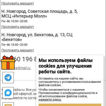
Проложить маршрут
Н. Новгород, Советская площадь, д. 5,
МСЦ «Интерьер Молл»
Пн–Вс 10:00–20:00
Проложить маршрут
Н. Новгород, ул. Бекетова, д. 13, СЦ
«Бекетов»
Пн–Вс 10:00–20:00
Проложить маршрут
+7 960 196 89 20
Мы используем файлы
cookies для улучшения
spmozaika@mail.ru
работы сайта.
Оставаясь на нашем сайте, вы
соглашаетесь с условиямииспользования
файлов cookies.
Чтобы ознакомиться с нашими
© spmozaika.ru. Все указанные на сайте цены не являются
Положениями о конфиденциальности и
публичной офертой, окончательная стоимость товаров
об использовании файлов cookie,
определяется по соглашению сторон.
нажмите здесь
.