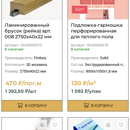
Хит!
Ламинированный
Подложка-гармошка
брусок (рейка) арт.
перфорированная
008 2750х40х22 мм
для теплого пола
Солид Розовая
Артикул -
00-00009575
Артикул -
00-00009670
8000х1050х1,8 мм
В наличии
В наличии
(8,4м2)
Производитель:
Finitura
Производитель:
Solid
Коллекция:
3D мозаика
Состав:
Экструдированный пенополистирол
Размер:
2750х40х22 мм
Размер:
8000х1050х1,8 мм
470 ₽/пог.м
130 ₽/м²
1 292,50 ₽/шт
1 092 ₽/упак
В КОРЗИНУ
В КОРЗИНУ