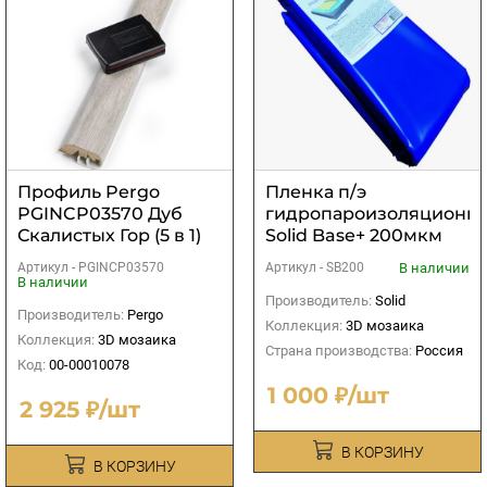
Профиль Pergo
Пленка п/э
PGINCP03570 Дуб
гидропароизоляционн
Скалистых Гор (5 в 1)
Solid Base+ 200мкм
(синяя)
Артикул -
PGINCP03570
В наличии
Артикул -
SB200
В наличии
Производитель:
Solid
Производитель:
Pergo
Коллекция:
3D мозаика
Коллекция:
3D мозаика
Страна производства:
Россия
Код:
00-00010078
1 000 ₽/шт
2 925 ₽/шт
В КОРЗИНУ
В КОРЗИНУ