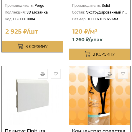
Производитель:
Pergo
Производитель:
Solid
Коллекция:
3D мозаика
Состав:
Экструдированный пенополистирол
Код:
00-00010084
Размер:
10000х1050х2 мм
2 925 ₽/шт
120 ₽/м²
1 260 ₽/упак
В КОРЗИНУ
В КОРЗИНУ
Плинтус Finitura
Концентрат средства