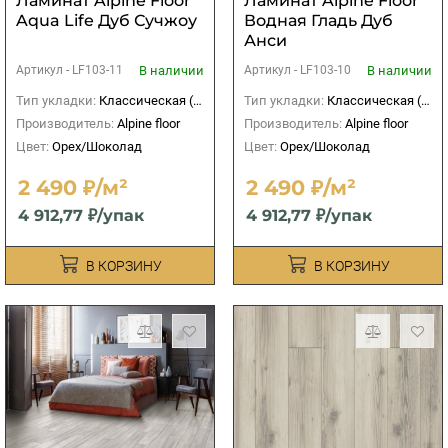
Ламинат Alpine Floor
Ламинат Alpine Floor
Aqua Life Дуб Сучжоу
Водная Гладь Дуб
Анси
В наличии
В наличии
Артикул -
LF103-11
Артикул -
LF103-10
Тип укладки:
Классическая (прямая)
Тип укладки:
Классическая (прямая)
Производитель:
Alpine floor
Производитель:
Alpine floor
Цвет:
Орех/Шоколад
Цвет:
Орех/Шоколад
2 490 ₽/м²
2 490 ₽/м²
4 912,77 ₽/упак
4 912,77 ₽/упак
В КОРЗИНУ
В КОРЗИНУ