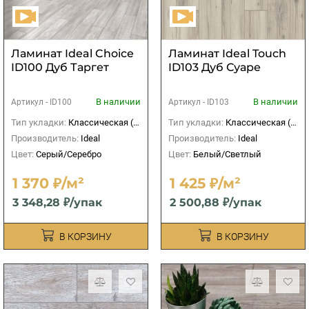
Ламинат Ideal Choice
Ламинат Ideal Touch
ID100 Дуб Таргет
ID103 Дуб Суаре
В наличии
В наличии
Артикул -
ID100
Артикул -
ID103
Тип укладки:
Классическая (прямая)
Тип укладки:
Классическая (прямая)
Производитель:
Ideal
Производитель:
Ideal
Цвет:
Серый/Серебро
Цвет:
Белый/Светлый
1 370 ₽/м²
1 425 ₽/м²
3 348,28 ₽/упак
2 500,88 ₽/упак
В КОРЗИНУ
В КОРЗИНУ