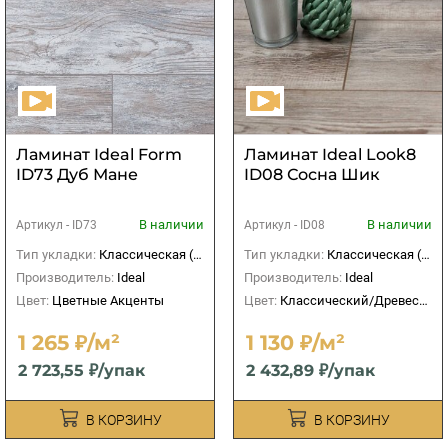
Ламинат Ideal Form
Ламинат Ideal Look8
ID73 Дуб Мане
ID08 Сосна Шик
В наличии
В наличии
Артикул -
ID73
Артикул -
ID08
Тип укладки:
Классическая (прямая)
Тип укладки:
Классическая (прямая)
Производитель:
Ideal
Производитель:
Ideal
Цвет:
Цветные Акценты
Цвет:
Классический/Древесный
1 265 ₽/м²
1 130 ₽/м²
2 723,55 ₽/упак
2 432,89 ₽/упак
В КОРЗИНУ
В КОРЗИНУ