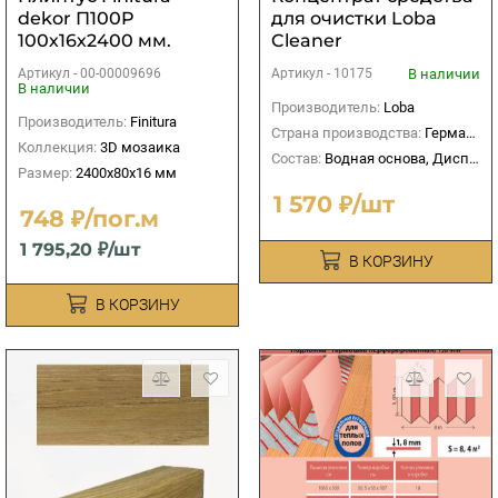
dekor П100P
для очистки Loba
100х16х2400 мм.
Cleaner
Артикул -
00-00009696
В наличии
Артикул -
10175
В наличии
Производитель:
Loba
Производитель:
Finitura
Страна производства:
Германия
Коллекция:
3D мозаика
Состав:
Водная основа, Дисперсионный
Размер:
2400х80х16 мм
1 570 ₽/шт
748 ₽/пог.м
1 795,20 ₽/шт
В КОРЗИНУ
В КОРЗИНУ