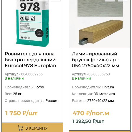
Ровнитель для пола
Ламинированный
быстротвердеющий
брусок (рейка) арт.
Eurocol 978 Europlan
054 2750х40х22 мм
Neo 25 кг
Артикул -
00-00009965
Артикул -
00-00006753
В наличии
В наличии
Производитель:
Forbo
Производитель:
Finitura
Вес:
25 кг.
Коллекция:
3D мозаика
Страна производства:
Россия
Размер:
2750х40х22 мм
1 750 ₽/шт
470 ₽/пог.м
1 292,50 ₽/шт
В КОРЗИНУ