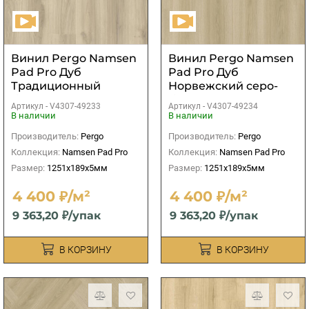
Винил Pergo Namsen
Винил Pergo Namsen
Pad Pro Дуб
Pad Pro Дуб
Традиционный
Норвежский серо-
белый
бежевый
Артикул -
V4307-49233
Артикул -
V4307-49234
В наличии
В наличии
Производитель:
Pergo
Производитель:
Pergo
Коллекция:
Namsen Pad Pro
Коллекция:
Namsen Pad Pro
Размер:
1251x189x5мм
Размер:
1251x189x5мм
4 400 ₽/м²
4 400 ₽/м²
9 363,20 ₽/упак
9 363,20 ₽/упак
В КОРЗИНУ
В КОРЗИНУ