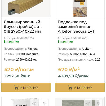
Ламинированный
Подложка под
брусок (рейка) арт.
замковый винил
018 2750х40х22 мм
Arbiton Secura LVT
Click Smart 1,5мм
Артикул -
00-00006739
Артикул -
00-00009615
В наличии
В наличии
Производитель:
Finitura
Производитель:
Arbiton
Коллекция:
3D мозаика
Размер:
5300х1180х1.5мм
Размер:
2750х40х22 мм
Площадь упаковки, кв.м:
6.25
470 ₽/пог.м
670 ₽/м²
1 292,50 ₽/шт
4 187,50 ₽/упак
В КОРЗИНУ
В КОРЗИНУ