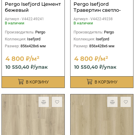
Pergo Isefjord Цемент
Pergo Isefjord
бежевый
Травертин светло-
бежевый
Артикул -
V4422-49241
Артикул -
V4422-49238
В наличии
В наличии
Производитель:
Pergo
Производитель:
Pergo
Коллекция:
Isefjord
Коллекция:
Isefjord
Размер:
856x428x6 мм
Размер:
856x428x6 мм
4 800 ₽/м²
4 800 ₽/м²
10 550,40 ₽/упак
10 550,40 ₽/упак
В КОРЗИНУ
В КОРЗИНУ