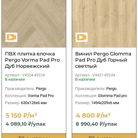
ПВХ плитка елочка
Винил Pergo Glomma
Pergo Vorma Pad Pro
Pad Pro Дуб Горный
Дуб Норвежский
светлый
серо-бежевый
Артикул -
V4524-49234
Артикул -
V4431-49244
В наличии
В наличии
Производитель:
Pergo
Производитель:
Pergo
Коллекция:
Vorma Pad Pro
Коллекция:
Glomma Pad pro
Размер:
630x126x6 мм
Размер:
1494x209x6 мм
5 150 ₽/м²
4 800 ₽/м²
4 089,10 ₽/упак
8 990,40 ₽/упак