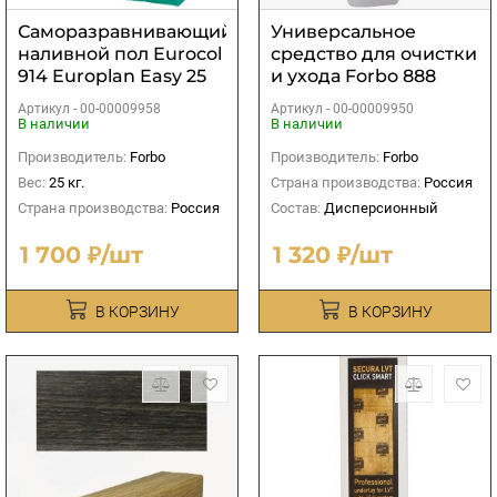
Саморазравнивающийся
Универсальное
наливной пол Eurocol
средство для очистки
914 Europlan Easy 25
и ухода Forbo 888
кг
Euroclean Uni 0,75 кг
Артикул -
00-00009958
Артикул -
00-00009950
В наличии
В наличии
Производитель:
Forbo
Производитель:
Forbo
Вес:
25 кг.
Страна производства:
Россия
Страна производства:
Россия
Состав:
Дисперсионный
1 700 ₽/шт
1 320 ₽/шт
В КОРЗИНУ
В КОРЗИНУ