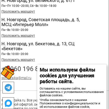
Н. Новгород, ул. Белинского, д. 61/1
Пн–Пт 10:00–20:00, Сб–Вс 10:00–18:00
Проложить маршрут
Н. Новгород, Советская площадь, д. 5,
МСЦ «Интерьер Молл»
Пн–Вс 10:00–20:00
Проложить маршрут
Н. Новгород, ул. Бекетова, д. 13, СЦ
«Бекетов»
Пн–Вс 10:00–20:00
Проложить маршрут
+7 960 196 89 20
Мы используем файлы
cookies для улучшения
spmozaika@mail.ru
работы сайта.
Оставаясь на нашем сайте, вы
соглашаетесь с условиямииспользования
файлов cookies.
Чтобы ознакомиться с нашими
© spmozaika.ru. Все указанные на сайте цены не являются
Положениями о конфиденциальности и
публичной офертой, окончательная стоимость товаров
об использовании файлов cookie,
определяется по соглашению сторон.