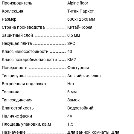
Производитель
Alpine floor
Коллекция
Титан Паркет
Размер
600х125х6 мм
Страна производства
Китай-Корея
Защитный слой
0,5 мм
Несущая плита
SPC
Класс износостойкости
43
Класс пожаробезопасности
КМ2
Поверхность
Фактурная
Тип рисунка
Английская елка
Встроенная подложка
Нет
Толщина
6 мм
Тип соединения
Замок
Влагостойкость
Водостойкий
Наличие фаски
4V
Площадь упаковки, кв.м
1.5
Назначение
Для ванной комнаты, Для