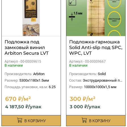
Подложка под
Подложка-гармошка
замковый винил
Solid Anti-slip под SPC,
Arbiton Secura LVT
WPC, LVT
Click Smart 1,5мм
10000х1000х1.5 мм (10
Артикул -
00-00009615
Артикул -
00-00009667
м2)
В наличии
В наличии
Производитель:
Arbiton
Производитель:
Solid
Размер:
5300х1180х1.5мм
Состав:
Экструдированный полистирол
Площадь упаковки, кв.м:
6.25
Размер:
10000х1000х1,5 мм
670 ₽/м²
300 ₽/м²
4 187,50 ₽/упак
3 000 ₽/упак
В КОРЗИНУ
В КОРЗИНУ