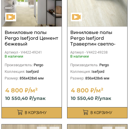
Виниловые полы
Виниловые полы
Pergo Isefjord Цемент
Pergo Isefjord
бежевый
Травертин светло-
бежевый
Артикул -
V4422-49241
Артикул -
V4422-49238
В наличии
В наличии
Производитель:
Pergo
Производитель:
Pergo
Коллекция:
Isefjord
Коллекция:
Isefjord
Размер:
856x428x6 мм
Размер:
856x428x6 мм
4 800 ₽/м²
4 800 ₽/м²
10 550,40 ₽/упак
10 550,40 ₽/упак
В КОРЗИНУ
В КОРЗИНУ