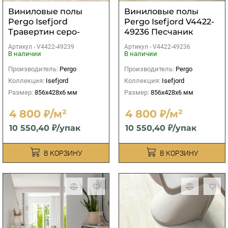
Виниловые полы
Виниловые полы
Pergo Isefjord
Pergo Isefjord V4422-
Травертин серо-
49236 Песчаник
бежевый
бежевый
Артикул -
V4422-49239
Артикул -
V4422-49236
В наличии
В наличии
Производитель:
Pergo
Производитель:
Pergo
Коллекция:
Isefjord
Коллекция:
Isefjord
Размер:
856x428x6 мм
Размер:
856x428x6 мм
4 800 ₽/м²
4 800 ₽/м²
10 550,40 ₽/упак
10 550,40 ₽/упак
В КОРЗИНУ
В КОРЗИНУ