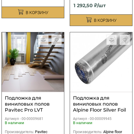
1 292,50 ₽/шт
В КОРЗИНУ
В КОРЗИНУ
Подложка для
Подложка для
виниловых полов
виниловых полов
Pavitec Pro LVT
Alpine Floor Silver Foil
12000х1000х1 мм (12
Blue EVA
Артикул -
00-00009681
Артикул -
00-00009945
м2)
10000х1000х1,5 мм (10
В наличии
В наличии
м2)
Производитель:
Pavitec
Производитель:
Alpine floor