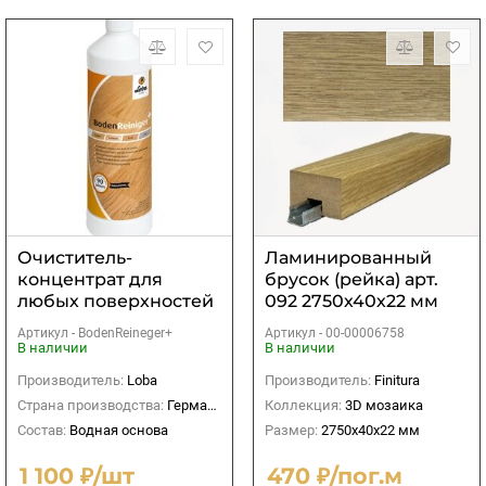
Очиститель-
Ламинированный
концентрат для
брусок (рейка) арт.
любых поверхностей
092 2750х40х22 мм
Lobahome
Артикул -
BodenReineger+
Артикул -
00-00006758
BodenReineger
В наличии
В наличии
Производитель:
Loba
Производитель:
Finitura
Страна производства:
Германия
Коллекция:
3D мозаика
Состав:
Водная основа
Размер:
2750х40х22 мм
1 100 ₽/шт
470 ₽/пог.м