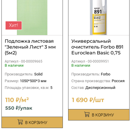
Хит!
Подложка листовая
Универсальный
"Зеленый Лист" 3 мм
очиститель Forbo 891
(5м2)
Euroclean Basic 0,75
кг
Артикул -
00-00009665
Артикул -
00-00009951
В наличии
В наличии
Производитель:
Solid
Производитель:
Forbo
Размер:
1050*500*3 мм
Страна производства:
Россия
Площадь упаковки, кв.м:
5
Состав:
Дисперсионный
110 ₽/м²
1 690 ₽/шт
550 ₽/упак
В КОРЗИНУ
В КОРЗИНУ