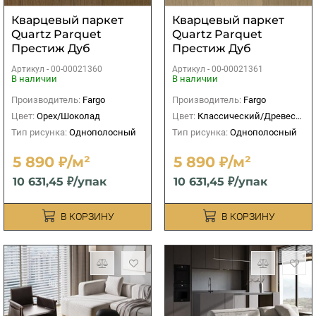
Кварцевый паркет
Кварцевый паркет
Quartz Parquet
Quartz Parquet
Престиж Дуб
Престиж Дуб
Кедровый Латте
Шампань
Артикул -
00-00021360
Артикул -
00-00021361
В наличии
В наличии
Производитель:
Fargo
Производитель:
Fargo
Цвет:
Орех/Шоколад
Цвет:
Классический/Древесный
Тип рисунка:
Однополосный
Тип рисунка:
Однополосный
5 890 ₽/м²
5 890 ₽/м²
10 631,45 ₽/упак
10 631,45 ₽/упак
В КОРЗИНУ
В КОРЗИНУ