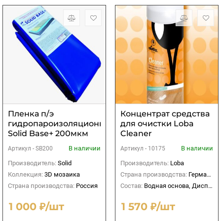
Пленка п/э
Концентрат средства
гидропароизоляционная
для очистки Loba
Solid Base+ 200мкм
Cleaner
(синяя)
В наличии
В наличии
Артикул -
SB200
Артикул -
10175
Производитель:
Solid
Производитель:
Loba
Коллекция:
3D мозаика
Страна производства:
Германия
Страна производства:
Россия
Состав:
Водная основа, Дисперсионный
1 000 ₽/шт
1 570 ₽/шт