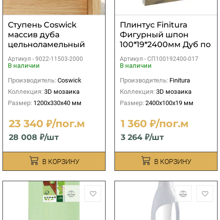
Ступень Coswick
Плинтус Finitura
массив дуба
Фигурный шпон
цельноламельный
100*19*2400мм Дуб по
без покрытия
арт. 017
Артикул -
9022-11503-2000
Артикул -
СП100192400-017
1200х330х40 мм
В наличии
В наличии
Производитель:
Coswick
Производитель:
Finitura
Коллекция:
3D мозаика
Коллекция:
3D мозаика
Размер:
1200х330х40 мм
Размер:
2400х100х19 мм
23 340 ₽/пог.м
1 360 ₽/пог.м
28 008 ₽/шт
3 264 ₽/шт
В КОРЗИНУ
В КОРЗИНУ