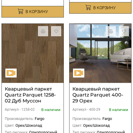
В КОРЗИНУ
В КОРЗИНУ
Кварцевый паркет
Кварцевый паркет
Quartz Parquet 1258-
Quartz Parquet 400-
02 Дуб Муссон
29 Орех
Американский 400-
В наличии
В наличии
Артикул -
1258-02
Артикул -
400-29
1220х152х5мм (2,225
м2)
Производитель:
Fargo
Производитель:
Fargo
Цвет:
Орех/Шоколад
Цвет:
Орех/Шоколад
Тип рисунка:
Однополосный
Тип рисунка:
Однополосный