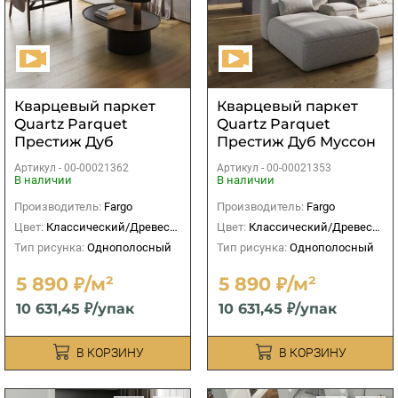
Кварцевый паркет
Кварцевый паркет
Quartz Parquet
Quartz Parquet
Престиж Дуб
Престиж Дуб Муссон
Карельский
Артикул -
00-00021362
Артикул -
00-00021353
В наличии
В наличии
Производитель:
Fargo
Производитель:
Fargo
Цвет:
Классический/Древесный
Цвет:
Классический/Древесный
Тип рисунка:
Однополосный
Тип рисунка:
Однополосный
5 890 ₽/м²
5 890 ₽/м²
10 631,45 ₽/упак
10 631,45 ₽/упак
В КОРЗИНУ
В КОРЗИНУ