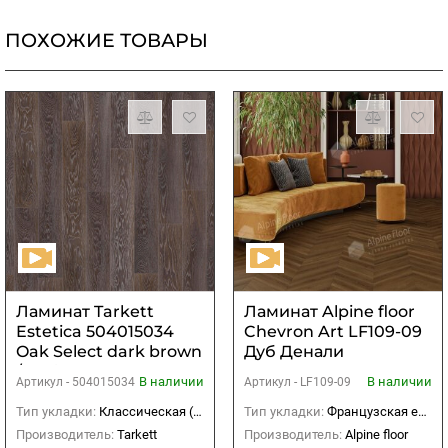
ПОХОЖИЕ ТОВАРЫ
Ламинат Tarkett
Ламинат Alpine floor
Estetica 504015034
Chevron Art LF109-09
Oak Select dark brown
Дуб Денали
/ Дуб Селект тёмно-
В наличии
В наличии
Артикул -
504015034
Артикул -
LF109-09
коричневый
1292х194х9 мм
Тип укладки:
Классическая (прямая)
Тип укладки:
Французская елка
(1,754м2)
Производитель:
Tarkett
Производитель:
Alpine floor