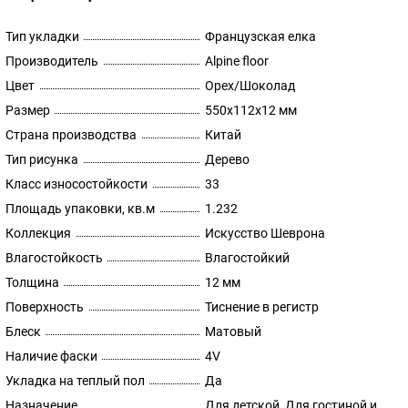
Тип укладки
Французская елка
Производитель
Alpine floor
Цвет
Орех/Шоколад
Размер
550х112х12 мм
Страна производства
Китай
Тип рисунка
Дерево
Класс износостойкости
33
Площадь упаковки, кв.м
1.232
Коллекция
Искусство Шеврона
Влагостойкость
Влагостойкий
Толщина
12 мм
Поверхность
Тиснение в регистр
Блеск
Матовый
Наличие фаски
4V
Укладка на теплый пол
Да
Назначение
Для детской, Для гостиной и