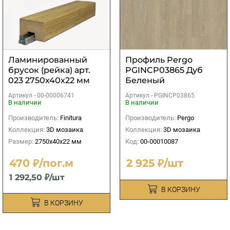
Ламинированный
Профиль Pergo
брусок (рейка) арт.
PGINCP03865 Дуб
023 2750х40х22 мм
Беленый
Скандинавский (5 в 1)
Артикул -
00-00006741
Артикул -
PGINCP03865
В наличии
В наличии
Производитель:
Finitura
Производитель:
Pergo
Коллекция:
3D мозаика
Коллекция:
3D мозаика
Размер:
2750х40х22 мм
Код:
00-00010087
470 ₽/пог.м
2 925 ₽/шт
1 292,50 ₽/шт
В КОРЗИНУ
В КОРЗИНУ