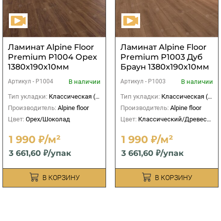
Ламинат Alpine Floor
Ламинат Alpine Floor
Premium P1004 Орех
Premium P1003 Дуб
1380х190х10мм
Браун 1380х190х10мм
(1,84м2)
(1,84м2)
В наличии
В наличии
Артикул -
P1004
Артикул -
P1003
Тип укладки:
Классическая (прямая)
Тип укладки:
Классическая (прямая)
Производитель:
Alpine floor
Производитель:
Alpine floor
Цвет:
Орех/Шоколад
Цвет:
Классический/Древесный
1 990 ₽/м²
1 990 ₽/м²
3 661,60 ₽/упак
3 661,60 ₽/упак
В КОРЗИНУ
В КОРЗИНУ