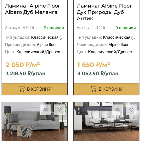
Ламинат Alpine Floor
Ламинат Alpine Floor
Albero Дуб Меланга
Дух Природы Дуб
Антик
В наличии
В наличии
Артикул -
А1025
Артикул -
L1015
Тип укладки:
Классическая (прямая)
Тип укладки:
Классическая (прямая)
Производитель:
Alpine floor
Производитель:
Alpine floor
Цвет:
Классический/Древесный
Цвет:
Классический/Древесный
2 050 ₽/м²
1 650 ₽/м²
3 218,50 ₽/упак
3 052,50 ₽/упак
В КОРЗИНУ
В КОРЗИНУ