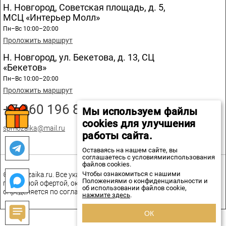
Н. Новгород, Советская площадь, д. 5,
МСЦ «Интерьер Молл»
Пн–Вс 10:00–20:00
Проложить маршрут
Н. Новгород, ул. Бекетова, д. 13, СЦ
«Бекетов»
Пн–Вс 10:00–20:00
Проложить маршрут
+7 960 196 89 20
Мы используем файлы
cookies для улучшения
spmozaika@mail.ru
работы сайта.
Оставаясь на нашем сайте, вы
соглашаетесь с условиямииспользования
файлов cookies.
Чтобы ознакомиться с нашими
© spmozaika.ru. Все указанные на сайте цены не являются
Положениями о конфиденциальности и
публичной офертой, окончательная стоимость товаров
об использовании файлов cookie,
определяется по соглашению сторон.
нажмите здесь
.
ОК