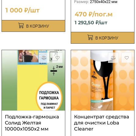
Размер:
2750х40х22 мм
1 000 ₽/шт
470 ₽/пог.м
1 292,50 ₽/шт
В КОРЗИНУ
В КОРЗИНУ
Подложка-гармошка
Концентрат средства
Солид Желтая
для очистки Loba
10000х1050х2 мм
Cleaner
(10,5м2)