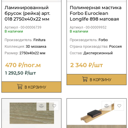
Ламинированный
Полимерная мастика
брусок (рейка) арт.
Forbo Euroclean
018 2750х40х22 мм
Longlife 898 матовая
0,75 кг
Артикул -
00-00006739
Артикул -
00-00009952
В наличии
В наличии
Производитель:
Finitura
Производитель:
Forbo
Коллекция:
3D мозаика
Страна производства:
Россия
Размер:
2750х40х22 мм
Состав:
Дисперсионный
470 ₽/пог.м
2 340 ₽/шт
1 292,50 ₽/шт
В КОРЗИНУ
В КОРЗИНУ