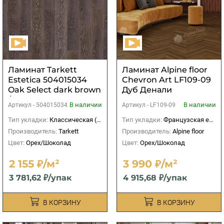
Ламинат Tarkett
Ламинат Alpine floor
Estetica 504015034
Chevron Art LF109-09
Oak Select dark brown
Дуб Денали
/ Дуб Селект тёмно-
В наличии
В наличии
Артикул -
504015034
Артикул -
LF109-09
коричневый
1292х194х9 мм
Тип укладки:
Классическая (прямая)
Тип укладки:
Французская елка
(1,754м2)
Производитель:
Tarkett
Производитель:
Alpine floor
Цвет:
Орех/Шоколад
Цвет:
Орех/Шоколад
2 155 ₽/м²
3 990 ₽/м²
3 781,62 ₽/упак
4 915,68 ₽/упак
В КОРЗИНУ
В КОРЗИНУ