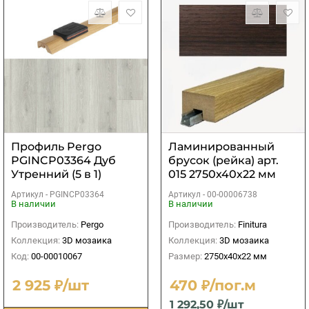
Профиль Pergo
Ламинированный
PGINCP03364 Дуб
брусок (рейка) арт.
Утренний (5 в 1)
015 2750х40х22 мм
Артикул -
PGINCP03364
Артикул -
00-00006738
В наличии
В наличии
Производитель:
Pergo
Производитель:
Finitura
Коллекция:
3D мозаика
Коллекция:
3D мозаика
Код:
00-00010067
Размер:
2750х40х22 мм
2 925 ₽/шт
470 ₽/пог.м
1 292,50 ₽/шт