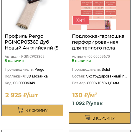
Хит!
Профиль Pergo
Подложка-гармошка
PGINCP03369 Дуб
перфорированная
Новый Английский (5
для теплого пола
в 1)
Солид Розовая
Артикул -
PGINCP03369
Артикул -
00-00009670
8000х1050х1,8 мм
В наличии
В наличии
(8,4м2)
Производитель:
Pergo
Производитель:
Solid
Коллекция:
3D мозаика
Состав:
Экструдированный пенополистирол
Код:
00-00006349
Размер:
8000х1050х1,8 мм
2 925 ₽/шт
130 ₽/м²
1 092 ₽/упак
В КОРЗИНУ
В КОРЗИНУ