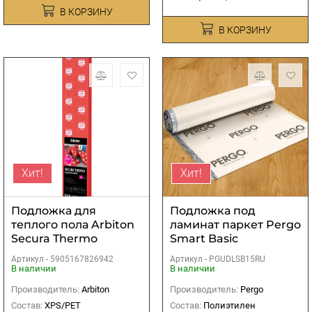
В КОРЗИНУ
В КОРЗИНУ
Хит!
Хит!
Подложка для
Подложка под
теплого пола Arbiton
ламинат паркет Pergo
Secura Thermo
Smart Basic
Aquastop Smart 1,6мм
1000х15000х2 мм (15
Артикул -
5905167826942
Артикул -
PGUDLSB15RU
м2)
В наличии
В наличии
Производитель:
Arbiton
Производитель:
Pergo
Состав:
XPS/PET
Состав:
Полиэтилен