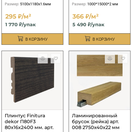
Размер:
5100х1180х1.6мм
Размер:
1000*15000*2 мм
295 ₽/м²
366 ₽/м²
1 770 ₽/упак
5 490 ₽/упак
В КОРЗИНУ
В КОРЗИНУ
Плинтус Finitura
Ламинированный
dekor П80F3
брусок (рейка) арт.
80х16х2400 мм. арт.
008 2750х40х22 мм